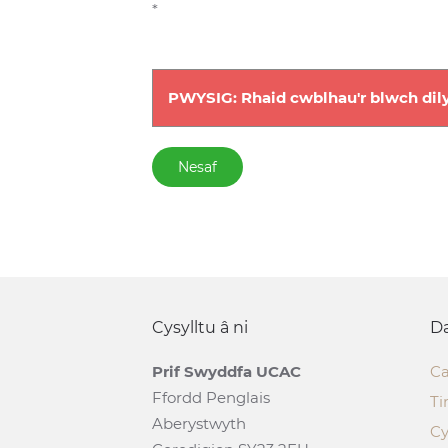
*
PWYSIG: Rhaid cwblhau'r blwch dily
Nesaf
Cysylltu â ni
Da
Prif Swyddfa UCAC
Ca
Ffordd Penglais
Ti
Aberystwyth
Cy