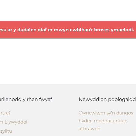
su ar y dudalen olaf er mwyn cwblhau'r broses ymaelodi.
rllenodd y rhan fwyaf
Newyddion poblogaidd
rtref
Cwricwlwm sy’n dangos
hyder, meddai undeb
m Llywyddol
athrawon
sylltu