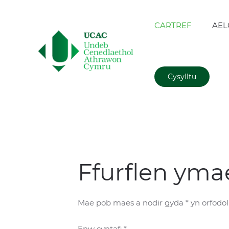
CARTREF
AEL
Cysylltu
Ffurflen yma
Mae pob maes a nodir gyda * yn orfodol
Enw cyntaf: *