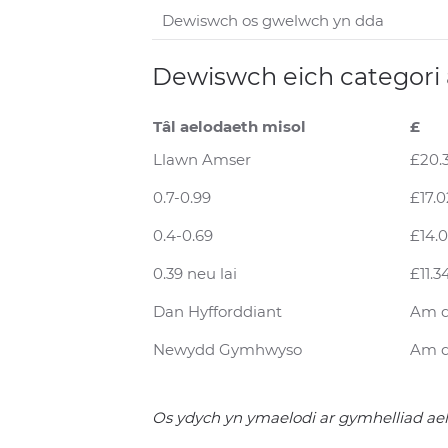
Dewiswch eich categori
Tâl aelodaeth misol
£
Llawn Amser
£20.
0.7-0.99
£17.0
0.4-0.69
£14.
0.39 neu lai
£11.3
Dan Hyfforddiant
Am 
Newydd Gymhwyso
Am 
Os ydych yn ymaelodi ar gymhelliad aelo