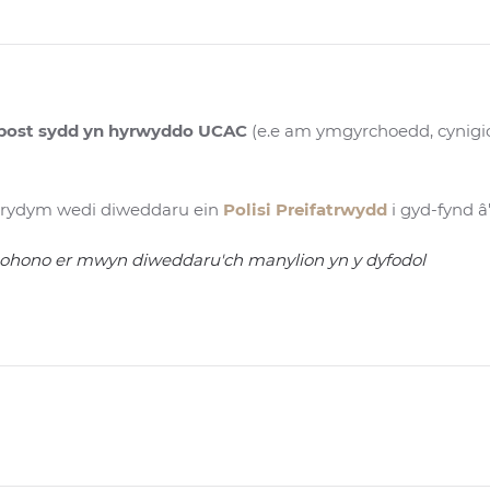
-bost sydd yn hyrwyddo UCAC
(e.e am ymgyrchoedd, cynigio
ac rydym wedi diweddaru ein
Polisi Preifatrwydd
i gyd-fynd 
ohono er mwyn diweddaru'ch manylion yn y dyfodol