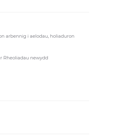
n arbennig i aelodau, holiaduron
â'r Rheoliadau newydd