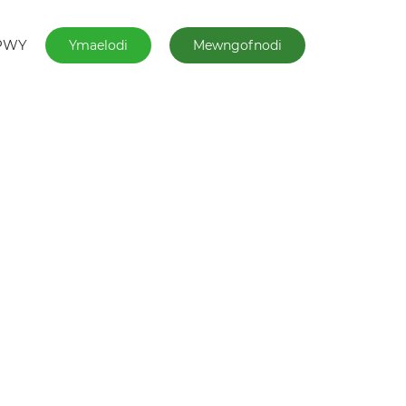
PWY
Ymaelodi
Mewngofnodi