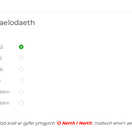
 aelodaeth
32
2
06
4
ddim
ddim
d arall ar gyfer ymgyrch ‘
O Nerth i Nerth
', nodwch enw'r a