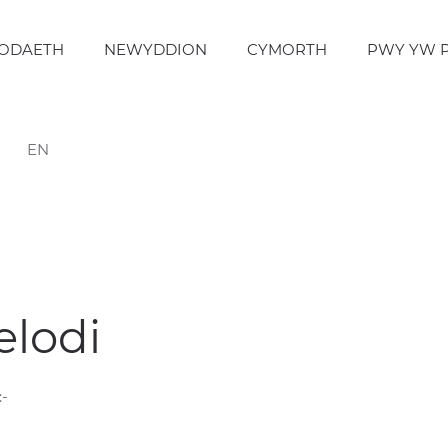
ODAETH
NEWYDDION
CYMORTH
PWY YW 
EN
elodi
:-