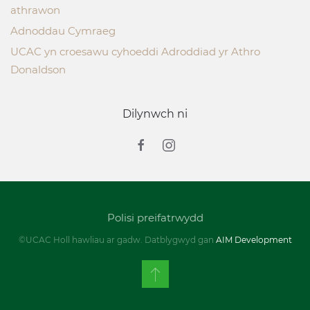
athrawon
Adnoddau Cymraeg
UCAC yn croesawu cyhoeddi Adroddiad yr Athro
Donaldson
Dilynwch ni
Polisi preifatrwydd
©UCAC Holl hawliau ar gadw. Datblygwyd gan
AIM Development