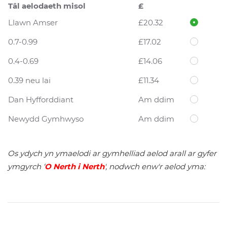
Tâl aelodaeth misol
£
Llawn Amser
£20.32
0.7-0.99
£17.02
0.4-0.69
£14.06
0.39 neu lai
£11.34
Dan Hyfforddiant
Am ddim
Newydd Gymhwyso
Am ddim
Os ydych yn ymaelodi ar gymhelliad aelod arall ar gyfer
ymgyrch ‘
O Nerth i Nerth
', nodwch enw'r aelod yma: