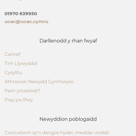
01970 639950
ucac@ucac.cymru
Darllenodd y rhan fwyaf
Cartref
Tim Llywyddol
Cysylltu
Athrawon Newydd Gymhwyso
Pam ymaelodi?
Pwy yw Pwy
Newyddion poblogaidd
Cwricwlwm sy’n dangos hyder, meddai undeb