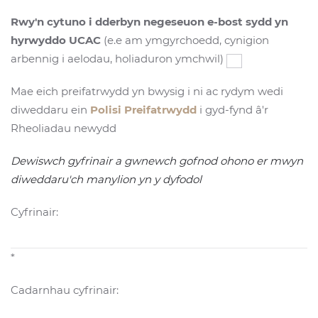
Rwy'n cytuno i dderbyn negeseuon e-bost sydd yn
hyrwyddo UCAC
(e.e am ymgyrchoedd, cynigion
arbennig i aelodau, holiaduron ymchwil)
Mae eich preifatrwydd yn bwysig i ni ac rydym wedi
diweddaru ein
Polisi Preifatrwydd
i gyd-fynd â'r
Rheoliadau newydd
Dewiswch gyfrinair a gwnewch gofnod ohono er mwyn
diweddaru'ch manylion yn y dyfodol
Cyfrinair:
*
Cadarnhau cyfrinair: