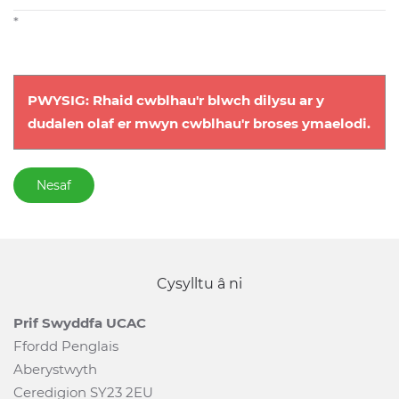
*
PWYSIG: Rhaid cwblhau'r blwch dilysu ar y
dudalen olaf er mwyn cwblhau'r broses ymaelodi.
Nesaf
Cysylltu â ni
Prif Swyddfa UCAC
Ffordd Penglais
Aberystwyth
Ceredigion SY23 2EU