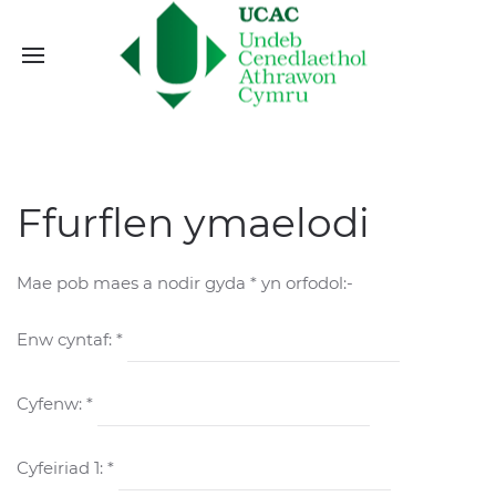
Ffurflen ymaelodi
Mae pob maes a nodir gyda * yn orfodol:-
Enw cyntaf: *
Cyfenw: *
Cyfeiriad 1: *