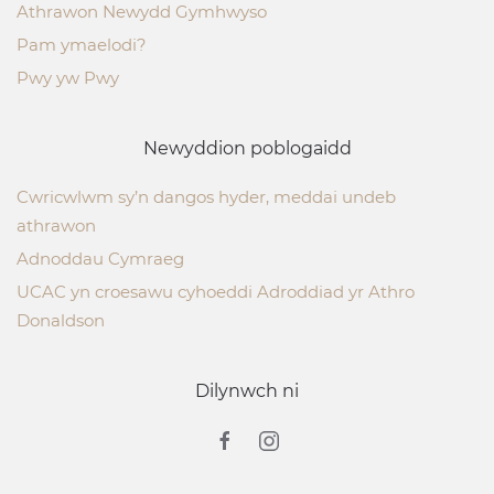
Athrawon Newydd Gymhwyso
Pam ymaelodi?
Pwy yw Pwy
Newyddion poblogaidd
Cwricwlwm sy’n dangos hyder, meddai undeb
athrawon
Adnoddau Cymraeg
UCAC yn croesawu cyhoeddi Adroddiad yr Athro
Donaldson
Dilynwch ni