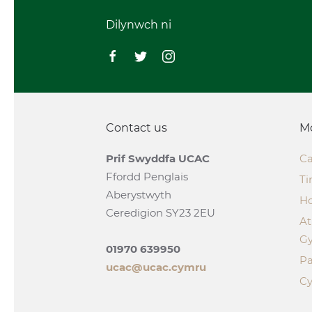
Dilynwch ni
Contact us
M
Prif Swyddfa UCAC
Ca
Ffordd Penglais
Ti
Aberystwyth
H
Ceredigion SY23 2EU
A
G
01970 639950
Pa
ucac@ucac.cymru
Cy