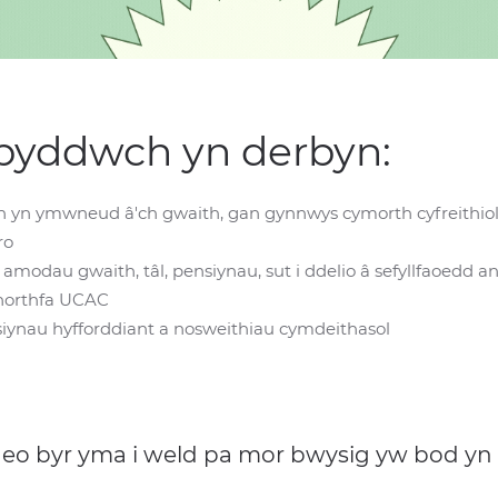
, byddwch yn derbyn:
on yn ymwneud â'ch gwaith, gan gynnwys cymorth cyfreithiol
ro
modau gwaith, tâl, pensiynau, sut i ddelio â sefyllfaoedd a
mhorthfa UCAC
esiynau hyfforddiant a nosweithiau cymdeithasol
deo byr yma i weld pa mor bwysig yw bod yn