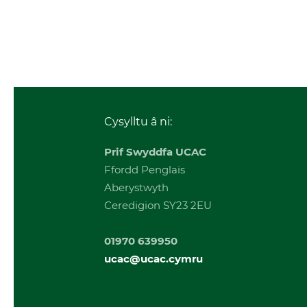
Cysylltu â ni:
Prif Swyddfa UCAC
Ffordd Penglais
Aberystwyth
Ceredigion SY23 2EU
01970 639950
ucac@ucac.cymru