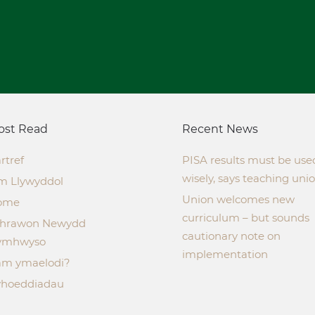
ost Read
Recent News
rtref
PISA results must be use
wisely, says teaching uni
m Llywyddol
Union welcomes new
ome
curriculum – but sounds
thrawon Newydd
cautionary note on
ymhwyso
implementation
m ymaelodi?
hoeddiadau