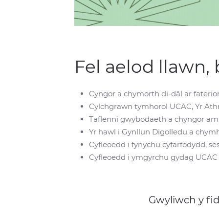
Fel aelod llawn
Cyngor a chymorth di-dâl ar fateri
Cylchgrawn tymhorol UCAC, Yr Ath
Taflenni gwybodaeth a chyngor am a
Yr hawl i Gynllun Digolledu a chy
Cyfleoedd i fynychu cyfarfodydd, s
Cyfleoedd i ymgyrchu gydag UCAC
Gwyliwch y fi