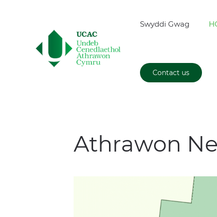
Swyddi Gwag
H
Contact us
Athrawon N