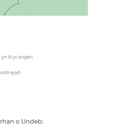
 yn ôl yr angen
nodd ayyb
 rhan o Undeb: