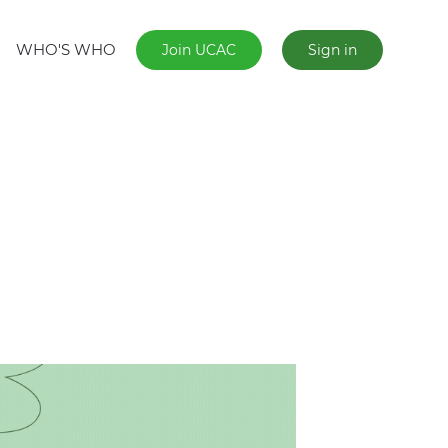
WHO'S WHO
Join UCAC
Sign in