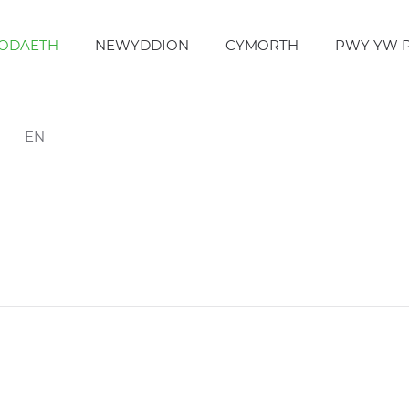
ODAETH
NEWYDDION
CYMORTH
PWY YW 
EN