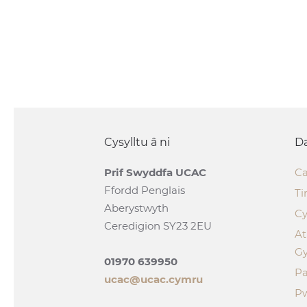
Cysylltu â ni
Da
Prif Swyddfa UCAC
Ca
Ffordd Penglais
Ti
Aberystwyth
Cy
Ceredigion SY23 2EU
A
G
01970 639950
Pa
ucac@ucac.cymru
P