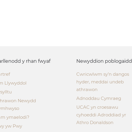
rllenodd y rhan fwyaf
Newyddion poblogaidd
rtref
Cwricwlwm sy’n dangos
hyder, meddai undeb
m Llywyddol
athrawon
sylltu
Adnoddau Cymraeg
thrawon Newydd
UCAC yn croesawu
ymhwyso
cyhoeddi Adroddiad yr
m ymaelodi?
Athro Donaldson
wy yw Pwy