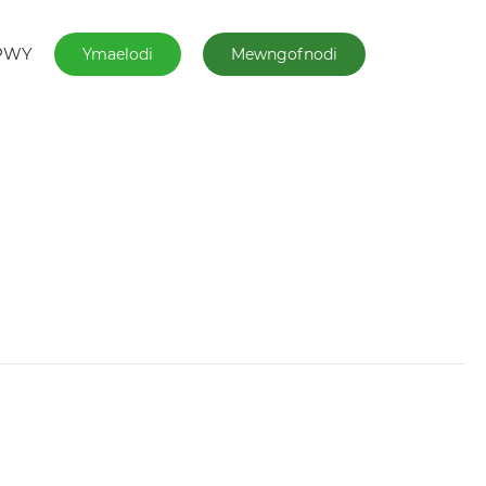
PWY
Ymaelodi
Mewngofnodi