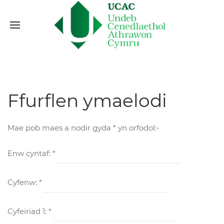
Ffurflen ymaelodi
Mae pob maes a nodir gyda * yn orfodol:-
Enw cyntaf: *
Cyfenw: *
Cyfeiriad 1: *