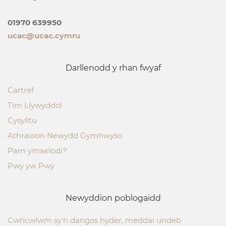
01970 639950
ucac@ucac.cymru
Darllenodd y rhan fwyaf
Cartref
Tim Llywyddol
Cysylltu
Athrawon Newydd Gymhwyso
Pam ymaelodi?
Pwy yw Pwy
Newyddion poblogaidd
Cwricwlwm sy’n dangos hyder, meddai undeb