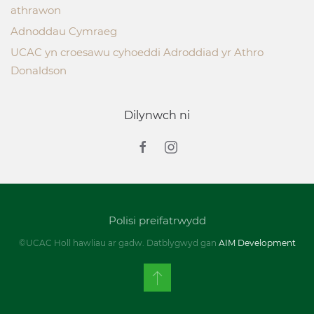
athrawon
Adnoddau Cymraeg
UCAC yn croesawu cyhoeddi Adroddiad yr Athro
Donaldson
Dilynwch ni
Polisi preifatrwydd
©UCAC Holl hawliau ar gadw. Datblygwyd gan
AIM Development