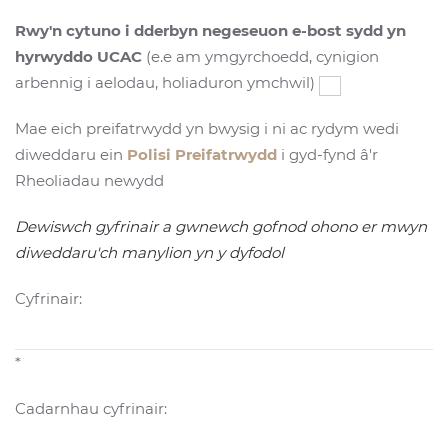
Rwy'n cytuno i dderbyn negeseuon e-bost sydd yn
hyrwyddo UCAC
(e.e am ymgyrchoedd, cynigion
arbennig i aelodau, holiaduron ymchwil)
Mae eich preifatrwydd yn bwysig i ni ac rydym wedi
diweddaru ein
Polisi Preifatrwydd
i gyd-fynd â'r
Rheoliadau newydd
Dewiswch gyfrinair a gwnewch gofnod ohono er mwyn
diweddaru'ch manylion yn y dyfodol
Cyfrinair:
*
Cadarnhau cyfrinair: