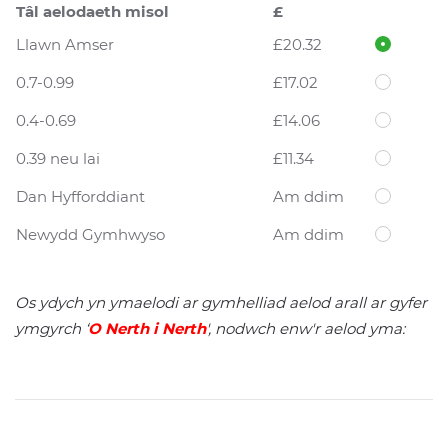
Tâl aelodaeth misol
£
Llawn Amser
£20.32
0.7-0.99
£17.02
0.4-0.69
£14.06
0.39 neu lai
£11.34
Dan Hyfforddiant
Am ddim
Newydd Gymhwyso
Am ddim
Os ydych yn ymaelodi ar gymhelliad aelod arall ar gyfer
ymgyrch ‘
O Nerth i Nerth
', nodwch enw'r aelod yma: