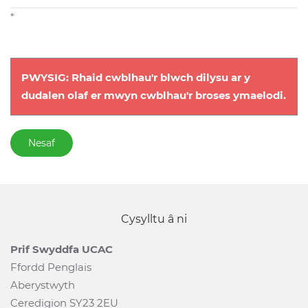
*
PWYSIG: Rhaid cwblhau'r blwch dilysu ar y
dudalen olaf er mwyn cwblhau'r broses ymaelodi.
Nesaf
Cysylltu â ni
Prif Swyddfa UCAC
Ffordd Penglais
Aberystwyth
Ceredigion SY23 2EU