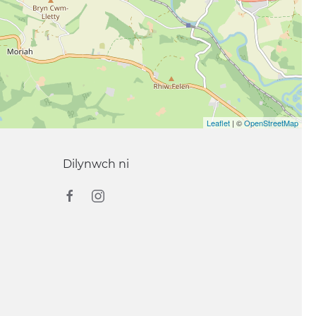
Leaflet
| ©
OpenStreetMap
Dilynwch ni