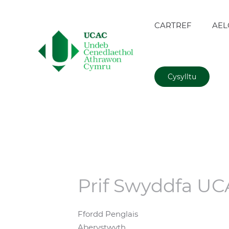
CARTREF
AEL
Cysylltu
Prif Swyddfa U
Ffordd Penglais
Aberystwyth