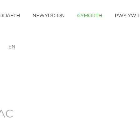
ODAETH
NEWYDDION
CYMORTH
PWY YW 
EN
CAC