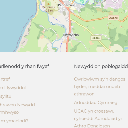
rllenodd y rhan fwyaf
Newyddion poblogaidd
rtref
Cwricwlwm sy’n dangos
hyder, meddai undeb
m Llywyddol
athrawon
sylltu
Adnoddau Cymraeg
thrawon Newydd
UCAC yn croesawu
ymhwyso
cyhoeddi Adroddiad yr
m ymaelodi?
Athro Donaldson