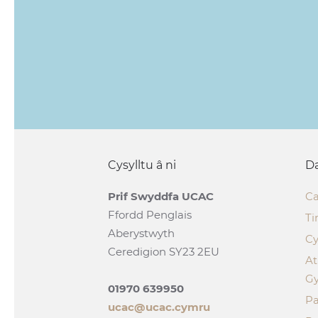
Cysylltu â ni
Da
Prif Swyddfa UCAC
Ca
Ffordd Penglais
Ti
Aberystwyth
Cy
Ceredigion SY23 2EU
A
G
01970 639950
Pa
ucac@ucac.cymru