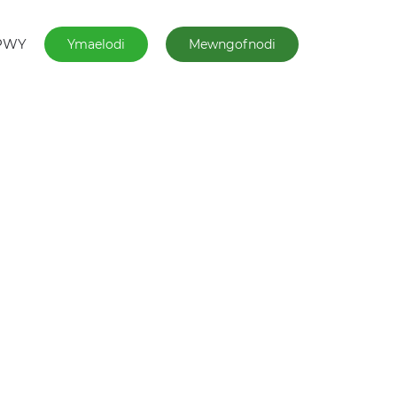
PWY
Ymaelodi
Mewngofnodi