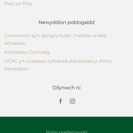
Pwy yw Pwy
Newyddion poblogaidd
Cwricwlwm sy’n dangos hyder, meddai undeb
athrawon
Adnoddau Cymraeg
UCAC yn croesawu cyhoeddi Adroddiad yr Athro
Donaldson
Dilynwch ni
Polisi preifatrwydd