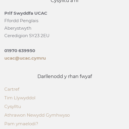
Cysylltu â ni
Prif Swyddfa UCAC
Ffordd Penglais
Aberystwyth
Ceredigion SY23 2EU
01970 639950
ucac@ucac.cymru
Darllenodd y rhan fwyaf
Cartref
Tim Llywyddol
Cysylltu
Athrawon Newydd Gymhwyso
Pam ymaelodi?