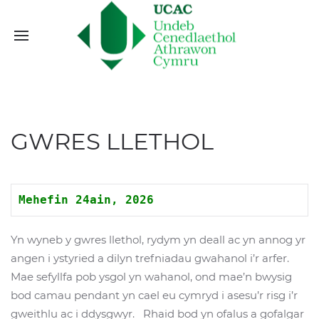
GWRES LLETHOL
Mehefin 24ain, 2026
Yn wyneb y gwres llethol, rydym yn deall ac yn annog yr
angen i ystyried a dilyn trefniadau gwahanol i’r arfer.
Mae sefyllfa pob ysgol yn wahanol, ond mae’n bwysig
bod camau pendant yn cael eu cymryd i asesu’r risg i’r
gweithlu ac i ddysgwyr. Rhaid bod yn ofalus a gofalgar