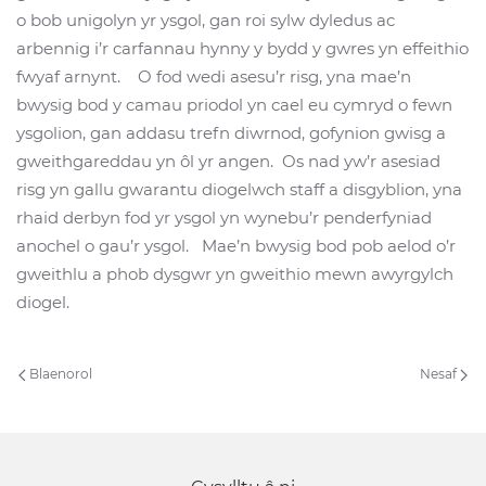
o bob unigolyn yr ysgol, gan roi sylw dyledus ac
arbennig i’r carfannau hynny y bydd y gwres yn effeithio
fwyaf arnynt. O fod wedi asesu’r risg, yna mae’n
bwysig bod y camau priodol yn cael eu cymryd o fewn
ysgolion, gan addasu trefn diwrnod, gofynion gwisg a
gweithgareddau yn ôl yr angen. Os nad yw’r asesiad
risg yn gallu gwarantu diogelwch staff a disgyblion, yna
rhaid derbyn fod yr ysgol yn wynebu’r penderfyniad
anochel o gau’r ysgol. Mae’n bwysig bod pob aelod o’r
gweithlu a phob dysgwr yn gweithio mewn awyrgylch
diogel.
Blaenorol
Nesaf