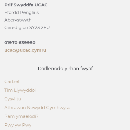
Prif Swyddfa UCAC
Ffordd Penglais
Aberystwyth
Ceredigion SY23 2EU
01970 639950
ucac@ucac.cymru
Darllenodd y rhan fwyaf
Cartref
Tim Llywyddol
Cysylltu
Athrawon Newydd Gymhwyso
Pam ymaelodi?
Pwy yw Pwy