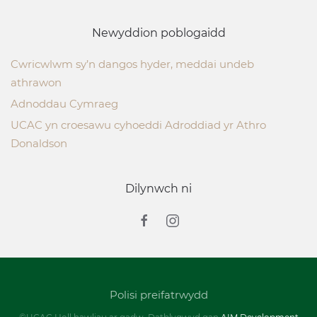
Newyddion poblogaidd
Cwricwlwm sy’n dangos hyder, meddai undeb
athrawon
Adnoddau Cymraeg
UCAC yn croesawu cyhoeddi Adroddiad yr Athro
Donaldson
Dilynwch ni
Polisi preifatrwydd