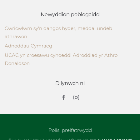
Newyddion poblogaidd
Cwricwlwm sy’n dangos hyder, meddai undeb
athrawon
Adnoddau Cymraeg
UCAC yn croesawu cyhoeddi Adroddiad yr Athro
Donaldson
Dilynwch ni
Polisi preifatrwydd