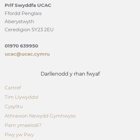
Prif Swyddfa UCAC
Ffordd Penglais
Aberystwyth
Ceredigion SY23 2EU
01970 639950
ucac@ucac.cymru
Darllenodd y rhan fwyaf
Cartref
Tim Llywyddol
Cysylltu
Athrawon Newydd Gymhwyso
Pam ymaelodi?
Pwy yw Pwy